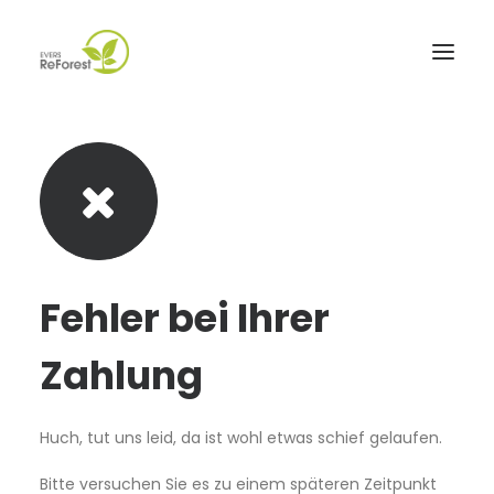
Evers ReForest
Aufforstung
CO₂-Kompensator
FrischLuftPost
Fehler bei Ihrer
Referenzen
Zahlung
Downloads
Kontakt
Huch, tut uns leid, da ist wohl etwas schief gelaufen.
Bitte versuchen Sie es zu einem späteren Zeitpunkt