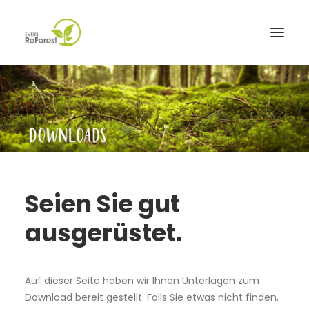
Evers ReForest
Aufforstung
CO₂-Kompensator
FrischLuftPost
Seien Sie gut
Referenzen
ausgerüstet.
Downloads
Kontakt
Auf dieser Seite haben wir Ihnen Unterlagen zum
Download bereit gestellt. Falls Sie etwas nicht finden,